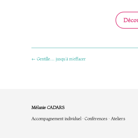
Décou
Post
←
Gentille… jusqu’à m’effacer
navigation
Mélanie CADARS
Accompagnement individuel · Conférences · Ateliers