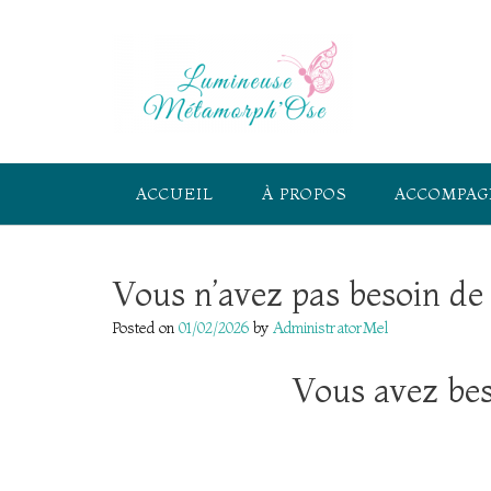
Skip
to
content
ACCUEIL
À PROPOS
ACCOMPA
Vous n’avez pas besoin de
Posted on
01/02/2026
by
AdministratorMel
Vous avez bes
..