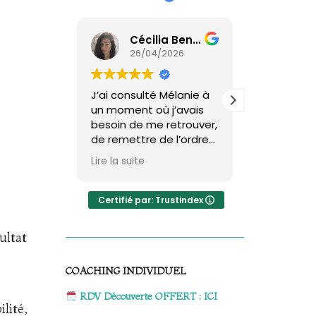
Cécilia Benaim
26/04/2026
19/
J’ai consulté Mélanie à
J ai ete 
un moment où j’avais
par Melani
besoin de me retrouver,
mois car je
de remettre de l’ordre
retrouver d
dans mes pensées et
et ainsi es
Lire la suite
Lire la suite
de reprendre confiance
perdre du 
en moi.
de nos éc
Son accompagnement
sa qualité
Certifié par: Trustindex
va bien au-delà de
exceptionne
simples conseils.
me faire p
ultat
conscienc
Mélanie aide à prendre
blocages i
COACHING INDIVIDUEL
conscience de nos
la nécessit
blocages, de nos
accord av
RDV Découverte OFFERT : ICI
automatismes et de
même et 
lité,