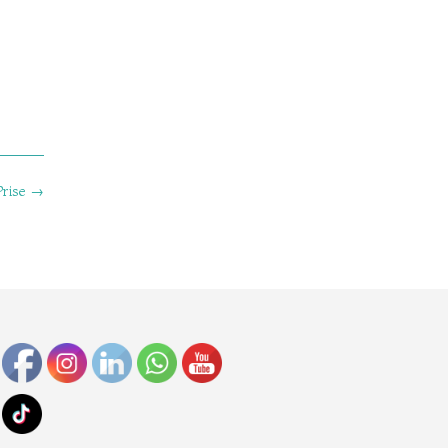
Prise
→